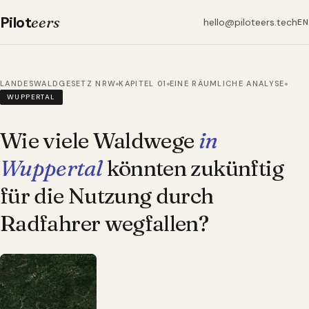
Pilot
eers
hello@piloteers.tech
EN
LANDESWALDGESETZ NRW
KAPITEL 01
EINE RÄUMLICHE ANALYSE
WUPPERTAL
Wie viele Waldwege
in
Wuppertal
könnten zukünftig
für die Nutzung durch
Radfahrer wegfallen?