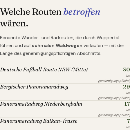
Welche Routen
betroffen
wären.
Benannte Wander- und Radrouten, die durch
Wuppertal
führen und auf
schmalen Waldwegen
verlaufen — mit der
Länge des genehmigungspflichtigen Abschnitts.
30
Deutsche Fußball Route NRW (Mitte)
km
genehmigungspflichti
29
Bergischer Panoramaradweg
km
genehmigungspflichti
17
PanoramaRadweg Niederbergbahn
km
genehmigungspflichti
7
Panoramaradweg Balkan-Trasse
km