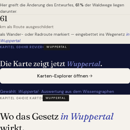
Hier greift die Änderung des Entwurfes,
61
%
der Waldwege liegen
darunter.
61
km als Route ausgeschildert
als Wander- oder Radroute markiert — eingebettet ins Wegenetz
in
Wuppertal
.
KAPITEL 03
IHR REVIER
WUPPERTAL
Die Karte zeigt jetzt
Wuppertal
.
Karten-Explorer öffnen
Gewählt:
Wuppertal
· Auswertung aus dem Wissensgraphen
KAPITEL 04
DIE KARTE
WUPPERTAL
Wo das Gesetz
in Wuppertal
wirkt.