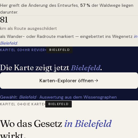
Hier greift die Änderung des Entwurfes,
57
%
der Waldwege liegen
darunter.
81
km als Route ausgeschildert
als Wander- oder Radroute markiert — eingebettet ins Wegenetz
in
Bielefeld
.
KAPITEL 03
IHR REVIER
BIELEFELD
Die Karte zeigt jetzt
Bielefeld
.
Karten-Explorer öffnen
Gewählt:
Bielefeld
· Auswertung aus dem Wissensgraphen
KAPITEL 04
DIE KARTE
BIELEFELD
Wo das Gesetz
in Bielefeld
wirkt.