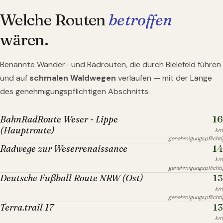
Welche Routen
betroffen
wären.
Benannte Wander- und Radrouten, die durch
Bielefeld
führen
und auf
schmalen Waldwegen
verlaufen — mit der Länge
des genehmigungspflichtigen Abschnitts.
16
BahnRadRoute Weser - Lippe
(Hauptroute)
km
genehmigungspflichti
14
Radwege zur Weserrenaissance
km
genehmigungspflichti
13
Deutsche Fußball Route NRW (Ost)
km
genehmigungspflichti
13
Terra.trail 17
km