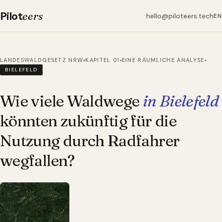
Pilot
eers
hello@piloteers.tech
EN
LANDESWALDGESETZ NRW
KAPITEL 01
EINE RÄUMLICHE ANALYSE
BIELEFELD
Wie viele Waldwege
in Bielefeld
könnten zukünftig für die
Nutzung durch Radfahrer
wegfallen?