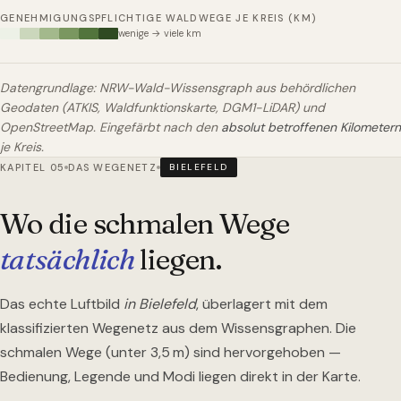
GENEHMIGUNGSPFLICHTIGE WALDWEGE JE KREIS (KM)
wenige → viele km
Datengrundlage: NRW-Wald-Wissensgraph aus behördlichen
Geodaten (ATKIS, Waldfunktionskarte, DGM1-LiDAR) und
OpenStreetMap. Eingefärbt nach den
absolut betroffenen Kilometern
je Kreis.
KAPITEL 05
DAS WEGENETZ
BIELEFELD
Wo die schmalen Wege
tatsächlich
liegen.
Das echte Luftbild
in Bielefeld
, überlagert mit dem
klassifizierten Wegenetz aus dem Wissensgraphen. Die
schmalen Wege (unter 3,5 m) sind hervorgehoben —
Bedienung, Legende und Modi liegen direkt in der Karte.