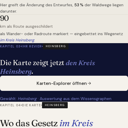
Hier greift die Änderung des Entwurfes,
53
%
der Waldwege liegen
darunter.
90
km als Route ausgeschildert
als Wander- oder Radroute markiert — eingebettet ins Wegenetz
im Kreis Heinsberg
.
KAPITEL 03
IHR REVIER
HEINSBERG
Die Karte zeigt jetzt
den Kreis
Heinsberg
.
Karten-Explorer öffnen
Gewählt:
Heinsberg
· Auswertung aus dem Wissensgraphen
KAPITEL 04
DIE KARTE
HEINSBERG
Wo das Gesetz
im Kreis