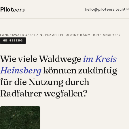
Pilot
eers
hello@piloteers.tech
EN
LANDESWALDGESETZ NRW
KAPITEL 01
EINE RÄUMLICHE ANALYSE
HEINSBERG
Wie viele Waldwege
im Kreis
Heinsberg
könnten zukünftig
für die Nutzung durch
Radfahrer wegfallen?