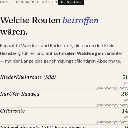
KAPITEL 06
KONKRETE ROUTEN
HEINSBERG
Welche Routen
betroffen
wären.
Benannte Wander- und Radrouten, die durch
den Kreis
Heinsberg
führen und auf
schmalen Waldwegen
verlaufen
— mit der Länge des genehmigungspflichtigen Abschnitts.
31
NiederRheinroute (Süd)
km
genehmigungspflichti
26
RurUfer-Radweg
km
genehmigungspflichti
14
Grünroute
km
genehmigungspflichti
9
Radverkehrsnetz NRW, Kreis Viersen