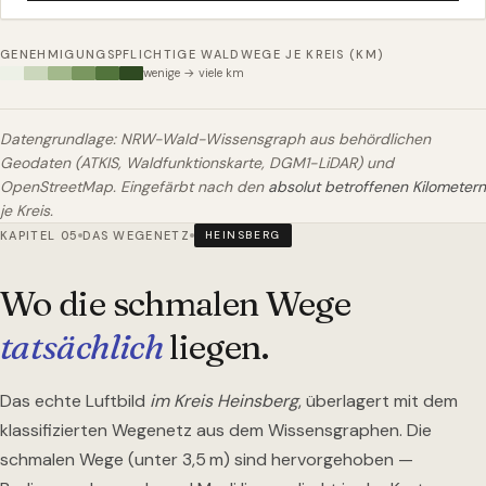
GENEHMIGUNGSPFLICHTIGE WALDWEGE JE KREIS (KM)
wenige → viele km
Datengrundlage: NRW-Wald-Wissensgraph aus behördlichen
Geodaten (ATKIS, Waldfunktionskarte, DGM1-LiDAR) und
OpenStreetMap. Eingefärbt nach den
absolut betroffenen Kilometern
je Kreis.
KAPITEL 05
DAS WEGENETZ
HEINSBERG
Wo die schmalen Wege
tatsächlich
liegen.
Das echte Luftbild
im Kreis Heinsberg
, überlagert mit dem
klassifizierten Wegenetz aus dem Wissensgraphen. Die
schmalen Wege (unter 3,5 m) sind hervorgehoben —