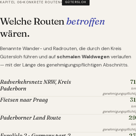
KAPITEL 06
KONKRETE ROUTEN
GÜTERSLOH
Welche Routen
betroffen
wären.
Benannte Wander- und Radrouten, die durch
den Kreis
Gütersloh
führen und auf
schmalen Waldwegen
verlaufen
— mit der Länge des genehmigungspflichtigen Abschnitts.
71
Radverkehrsnetz NRW, Kreis
Paderborn
km
genehmigungspflichti
31
Fietsen naar Praag
km
genehmigungspflichti
29
Paderborner Land Route
km
genehmigungspflichti
23
EuroVelo 2 - Germany part 2