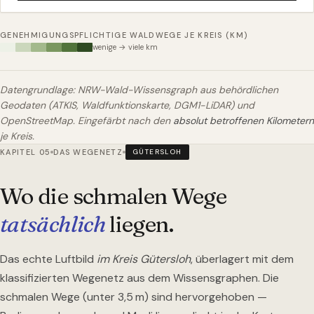
GENEHMIGUNGSPFLICHTIGE WALDWEGE JE KREIS (KM)
wenige → viele km
Datengrundlage: NRW-Wald-Wissensgraph aus behördlichen
Geodaten (ATKIS, Waldfunktionskarte, DGM1-LiDAR) und
OpenStreetMap. Eingefärbt nach den
absolut betroffenen Kilometern
je Kreis.
KAPITEL 05
DAS WEGENETZ
GÜTERSLOH
Wo die schmalen Wege
tatsächlich
liegen.
Das echte Luftbild
im Kreis Gütersloh
, überlagert mit dem
klassifizierten Wegenetz aus dem Wissensgraphen. Die
schmalen Wege (unter 3,5 m) sind hervorgehoben —