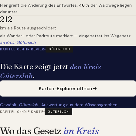
Hier greift die Änderung des Entwurfes,
46
%
der Waldwege liegen
darunter.
212
km als Route ausgeschildert
als Wander- oder Radroute markiert — eingebettet ins Wegenetz
im Kreis Gütersloh
.
KAPITEL 03
IHR REVIER
GÜTERSLOH
Die Karte zeigt jetzt
den Kreis
Gütersloh
.
Karten-Explorer öffnen
Gewählt:
Gütersloh
· Auswertung aus dem Wissensgraphen
KAPITEL 04
DIE KARTE
GÜTERSLOH
Wo das Gesetz
im Kreis