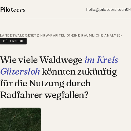
Pilot
eers
hello@piloteers.tech
EN
LANDESWALDGESETZ NRW
KAPITEL 01
EINE RÄUMLICHE ANALYSE
GÜTERSLOH
Wie viele Waldwege
im Kreis
Gütersloh
könnten zukünftig
für die Nutzung durch
Radfahrer wegfallen?