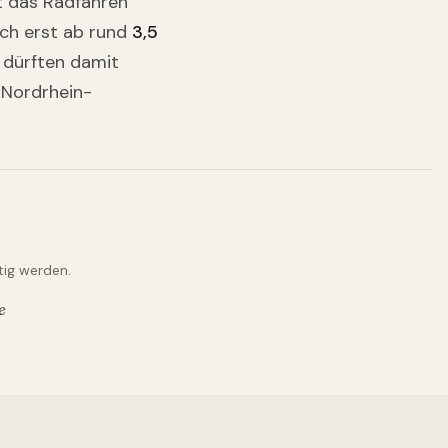
bt das Radfahren
sch erst ab rund
3,5
 dürften damit
 Nordrhein-
tig werden.
e