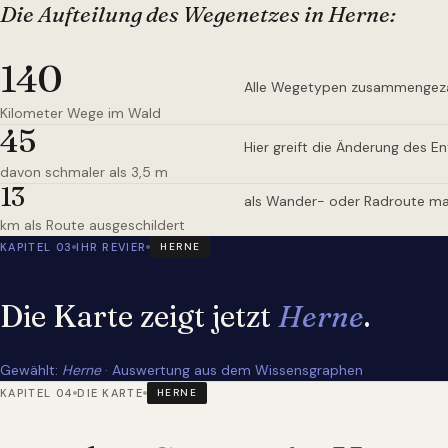
Die Aufteilung des Wegenetzes
in Herne
:
140
Alle Wegetypen zusammengez
Kilometer Wege im Wald
45
Hier greift die Änderung des E
davon schmaler als 3,5 m
13
als Wander- oder Radroute ma
km als Route ausgeschildert
KAPITEL 03
IHR REVIER
HERNE
Die Karte zeigt jetzt
Herne
.
Gewählt:
Herne
· Auswertung aus dem Wissensgraphen
KAPITEL 04
DIE KARTE
HERNE