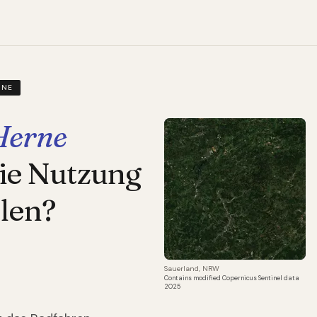
RNE
Herne
die Nutzung
len?
Sauerland, NRW
Contains modified Copernicus Sentinel data
2025