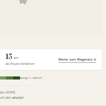
13
km
Weiter zum Wegenetz ↓
als Route befahren
wenige → viele km
n (ATKIS,
nach den
absolut