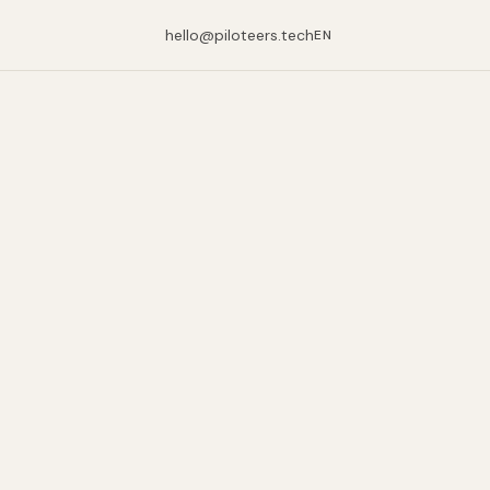
hello@piloteers.tech
EN