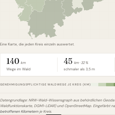
Eine Karte, die jeden Kreis einzeln auswertet.
140
45
km
km ·
32
%
Wege im Wald
schmaler als 3,5 m
GENEHMIGUNGSPFLICHTIGE WALDWEGE JE KREIS (KM)
Datengrundlage: NRW-Wald-Wissensgraph aus behördlichen Geodate
Waldfunktionskarte, DGM1-LiDAR) und OpenStreetMap. Eingefärbt 
betroffenen Kilometern
je Kreis.