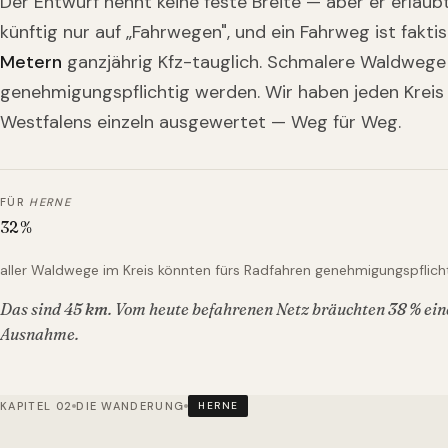
Der Entwurf nennt keine feste Breite — aber er erlau
künftig nur auf „Fahrwegen", und ein Fahrweg ist fakti
Metern
ganzjährig Kfz-tauglich. Schmalere Waldwege
genehmigungspflichtig werden. Wir haben jeden Kreis
Westfalens einzeln ausgewertet — Weg für Weg.
FÜR
HERNE
32
%
aller Waldwege im Kreis könnten fürs Radfahren genehmigungspflich
Das sind
45
km
. Vom heute befahrenen Netz bräuchten
38
%
ein
Ausnahme.
KAPITEL 02
DIE WANDERUNG
HERNE