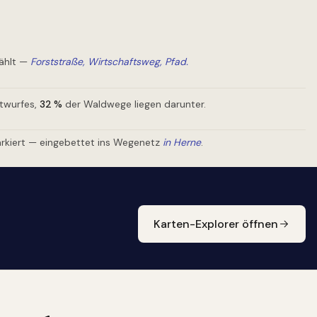
ählt —
Forststraße, Wirtschaftsweg, Pfad.
ntwurfes,
32
%
der Waldwege liegen darunter.
rkiert — eingebettet ins Wegenetz
in Herne
.
Karten-Explorer öffnen