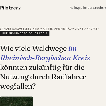
Pilot
eers
hello@piloteers.tech
EN
LANDESWALDGESETZ NRW
KAPITEL 01
EINE RÄUMLICHE ANALYSE
RHEINISCH-BERGISCHER KREIS
Wie viele Waldwege
im
Rheinisch-Bergischen Kreis
könnten zukünftig für die
Nutzung durch Radfahrer
wegfallen?