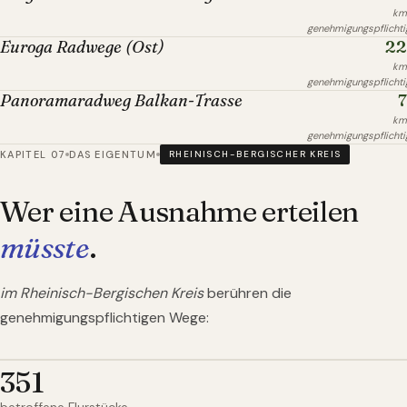
km
genehmigungspflichti
22
Euroga Radwege (Ost)
km
genehmigungspflichti
7
Panoramaradweg Balkan-Trasse
km
genehmigungspflichti
KAPITEL 07
DAS EIGENTUM
RHEINISCH-BERGISCHER KREIS
Wer eine Ausnahme erteilen
müsste
.
im Rheinisch-Bergischen Kreis
berühren die
genehmigungspflichtigen Wege:
351