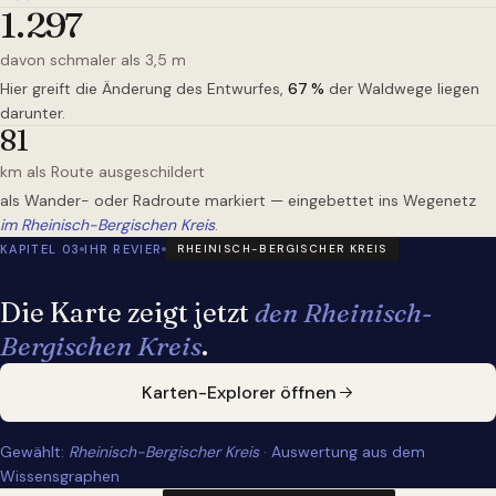
1.297
davon schmaler als 3,5 m
Hier greift die Änderung des Entwurfes,
67
%
der Waldwege liegen
darunter.
81
km als Route ausgeschildert
als Wander- oder Radroute markiert — eingebettet ins Wegenetz
im Rheinisch-Bergischen Kreis
.
KAPITEL 03
IHR REVIER
RHEINISCH-BERGISCHER KREIS
Die Karte zeigt jetzt
den Rheinisch-
Bergischen Kreis
.
Karten-Explorer öffnen
Gewählt:
Rheinisch-Bergischer Kreis
· Auswertung aus dem
Wissensgraphen