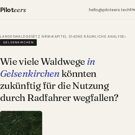
Pilot
eers
hello@piloteers.tech
EN
LANDESWALDGESETZ NRW
KAPITEL 01
EINE RÄUMLICHE ANALYSE
GELSENKIRCHEN
Wie viele Waldwege
in
Gelsenkirchen
könnten
zukünftig für die Nutzung
durch Radfahrer wegfallen?