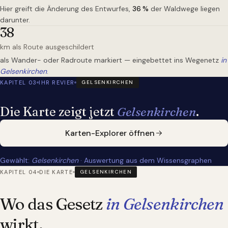
Hier greift die Änderung des Entwurfes,
36
%
der Waldwege liegen
darunter.
38
km als Route ausgeschildert
als Wander- oder Radroute markiert — eingebettet ins Wegenetz
in
Gelsenkirchen
.
KAPITEL 03
IHR REVIER
GELSENKIRCHEN
Die Karte zeigt jetzt
Gelsenkirchen
.
Karten-Explorer öffnen
Gewählt:
Gelsenkirchen
· Auswertung aus dem Wissensgraphen
KAPITEL 04
DIE KARTE
GELSENKIRCHEN
Wo das Gesetz
in Gelsenkirchen
wirkt.