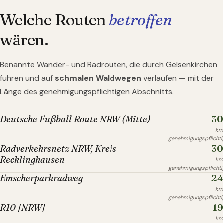
Welche Routen
betroffen
wären.
Benannte Wander- und Radrouten, die durch
Gelsenkirchen
führen und auf
schmalen Waldwegen
verlaufen — mit der
Länge des genehmigungspflichtigen Abschnitts.
30
Deutsche Fußball Route NRW (Mitte)
km
genehmigungspflichti
30
Radverkehrsnetz NRW, Kreis
Recklinghausen
km
genehmigungspflichti
24
Emscherparkradweg
km
genehmigungspflichti
19
R10 [NRW]
km