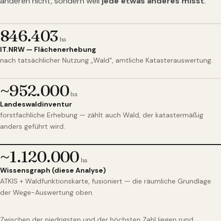
anderen nicht, sondern weil
jede etwas anderes misst
.
846.403
ha
IT.NRW — Flächenerhebung
nach tatsächlicher Nutzung „Wald", amtliche Katasterauswertung.
~952.000
ha
Landeswaldinventur
forstfachliche Erhebung — zählt auch Wald, der katastermäßig
anders geführt wird.
~1.120.000
ha
Wissensgraph (diese Analyse)
ATKIS + Waldfunktionskarte, fusioniert — die räumliche Grundlage
der Wege-Auswertung oben.
Zwischen der niedrigsten und der höchsten Zahl liegen rund