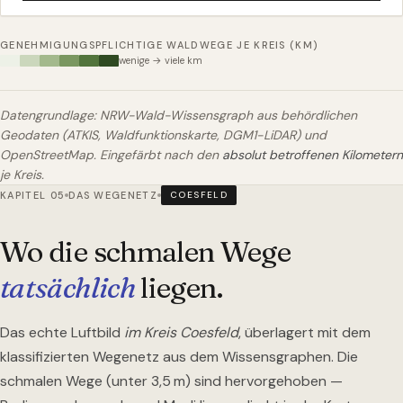
GENEHMIGUNGSPFLICHTIGE WALDWEGE JE KREIS (KM)
wenige → viele km
Datengrundlage: NRW-Wald-Wissensgraph aus behördlichen
Geodaten (ATKIS, Waldfunktionskarte, DGM1-LiDAR) und
OpenStreetMap. Eingefärbt nach den
absolut betroffenen Kilometern
je Kreis.
KAPITEL 05
DAS WEGENETZ
COESFELD
Wo die schmalen Wege
tatsächlich
liegen.
Das echte Luftbild
im Kreis Coesfeld
, überlagert mit dem
klassifizierten Wegenetz aus dem Wissensgraphen. Die
schmalen Wege (unter 3,5 m) sind hervorgehoben —