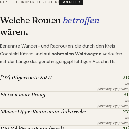
KAPITEL 06
KONKRETE ROUTEN
COESFELD
Welche Routen
betroffen
wären.
Benannte Wander- und Radrouten, die durch
den Kreis
Coesfeld
führen und auf
schmalen Waldwegen
verlaufen —
mit der Länge des genehmigungspflichtigen Abschnitts.
36
[D7] Pilgerroute NRW
km
genehmigungspflichti
31
Fietsen naar Praag
km
genehmigungspflichti
27
Römer-Lippe-Route erste Teilstrecke
km
genehmigungspflichti
25
100 Schlösser Route (Nord)