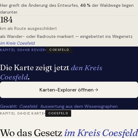
Hier greift die Änderung des Entwurfes,
46
%
der Waldwege liegen
darunter.
184
km als Route ausgeschildert
als Wander- oder Radroute markiert — eingebettet ins Wegenetz
im Kreis Coesfeld
.
KAPITEL 03
IHR REVIER
COESFELD
Die Karte zeigt jetzt
den Kreis
Coesfeld
.
Karten-Explorer öffnen
Gewählt:
Coesfeld
· Auswertung aus dem Wissensgraphen
KAPITEL 04
DIE KARTE
COESFELD
Wo das Gesetz
im Kreis Coesfeld