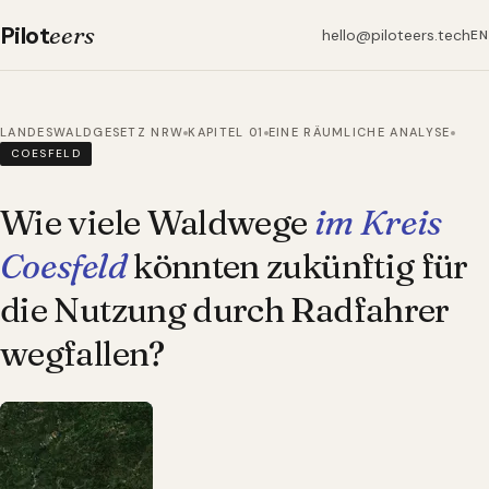
Pilot
eers
hello@piloteers.tech
EN
LANDESWALDGESETZ NRW
KAPITEL 01
EINE RÄUMLICHE ANALYSE
COESFELD
Wie viele Waldwege
im Kreis
Coesfeld
könnten zukünftig für
die Nutzung durch Radfahrer
wegfallen?