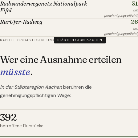
31
Radwanderwegenetz Nationalpark
Eifel
km
genehmigungspflichti
26
RurUfer-Radweg
km
genehmigungspflichti
KAPITEL 07
DAS EIGENTUM
STÄDTEREGION AACHEN
Wer eine Ausnahme erteilen
müsste
.
in der Städteregion Aachen
berühren die
genehmigungspflichtigen Wege:
392
betroffene Flurstücke