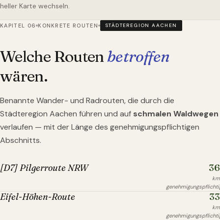
heller Karte wechseln.
KAPITEL 06
KONKRETE ROUTEN
STÄDTEREGION AACHEN
Welche Routen
betroffen
wären.
Benannte Wander- und Radrouten, die durch
die
Städteregion Aachen
führen und auf
schmalen Waldwegen
verlaufen — mit der Länge des genehmigungspflichtigen
Abschnitts.
36
[D7] Pilgerroute NRW
km
genehmigungspflichti
33
Eifel-Höhen-Route
km
genehmigungspflichti