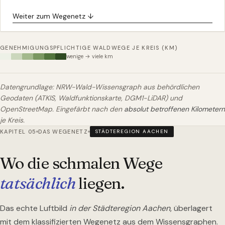
Weiter zum Wegenetz ↓
GENEHMIGUNGSPFLICHTIGE WALDWEGE JE KREIS (KM)
wenige → viele km
Datengrundlage: NRW-Wald-Wissensgraph aus behördlichen
Geodaten (ATKIS, Waldfunktionskarte, DGM1-LiDAR) und
OpenStreetMap. Eingefärbt nach den
absolut betroffenen Kilometern
je Kreis.
KAPITEL 05
DAS WEGENETZ
STÄDTEREGION AACHEN
Wo die schmalen Wege
tatsächlich
liegen.
Das echte Luftbild
in der Städteregion Aachen
, überlagert
mit dem klassifizierten Wegenetz aus dem Wissensgraphen.