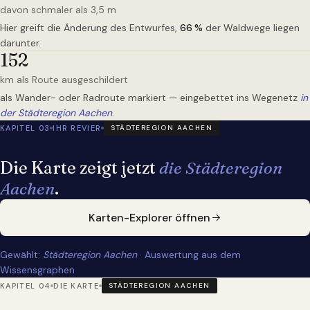
davon schmaler als 3,5 m
Hier greift die Änderung des Entwurfes,
66
%
der Waldwege liegen
darunter.
152
km als Route ausgeschildert
als Wander- oder Radroute markiert — eingebettet ins Wegenetz
in
der Städteregion Aachen
.
KAPITEL 03
IHR REVIER
STÄDTEREGION AACHEN
Die Karte zeigt jetzt
die Städteregion
Aachen
.
Karten-Explorer öffnen
Gewählt:
Städteregion Aachen
· Auswertung aus dem
Wissensgraphen
KAPITEL 04
DIE KARTE
STÄDTEREGION AACHEN