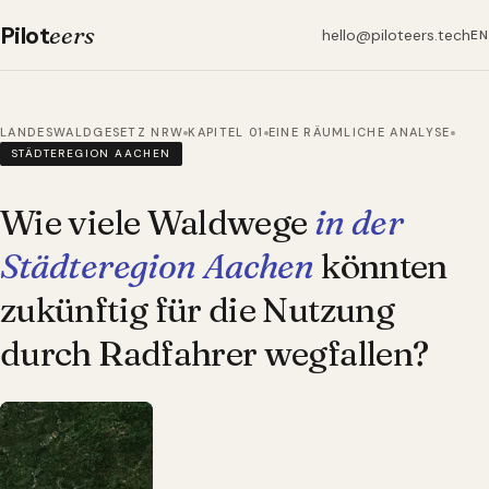
Pilot
eers
hello@piloteers.tech
EN
LANDESWALDGESETZ NRW
KAPITEL 01
EINE RÄUMLICHE ANALYSE
STÄDTEREGION AACHEN
Wie viele Waldwege
in der
Städteregion Aachen
könnten
zukünftig für die Nutzung
durch Radfahrer wegfallen?