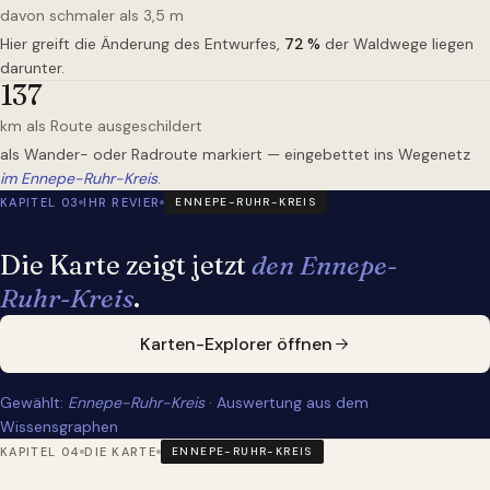
davon schmaler als 3,5 m
Hier greift die Änderung des Entwurfes,
72
%
der Waldwege liegen
darunter.
137
km als Route ausgeschildert
als Wander- oder Radroute markiert — eingebettet ins Wegenetz
im Ennepe-Ruhr-Kreis
.
KAPITEL 03
IHR REVIER
ENNEPE-RUHR-KREIS
Die Karte zeigt jetzt
den Ennepe-
Ruhr-Kreis
.
Karten-Explorer öffnen
Gewählt:
Ennepe-Ruhr-Kreis
· Auswertung aus dem
Wissensgraphen
KAPITEL 04
DIE KARTE
ENNEPE-RUHR-KREIS