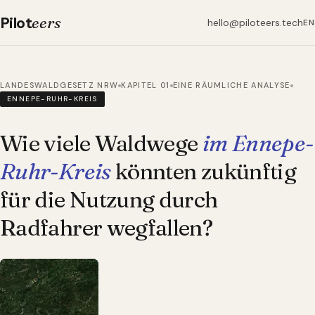
Pilot
eers
hello@piloteers.tech
EN
LANDESWALDGESETZ NRW
KAPITEL 01
EINE RÄUMLICHE ANALYSE
ENNEPE-RUHR-KREIS
Wie viele Waldwege
im Ennepe-
Ruhr-Kreis
könnten zukünftig
für die Nutzung durch
Radfahrer wegfallen?