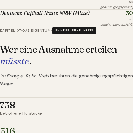
km
genehmigungspflichti
30
Deutsche Fußball Route NRW (Mitte)
km
genehmigungspflichti
KAPITEL 07
DAS EIGENTUM
ENNEPE-RUHR-KREIS
Wer eine Ausnahme erteilen
müsste
.
im Ennepe-Ruhr-Kreis
berühren die genehmigungspflichtigen
Wege:
738
betroffene Flurstücke
516