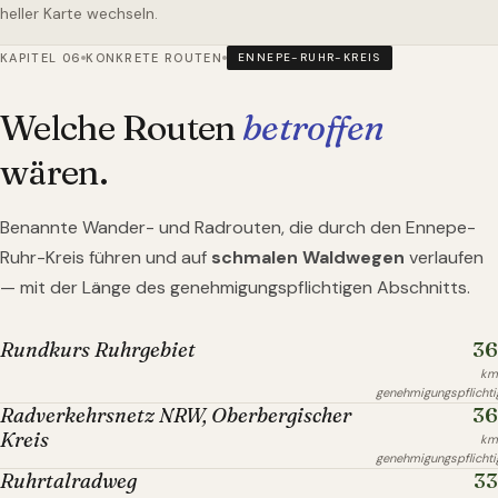
heller Karte wechseln.
KAPITEL 06
KONKRETE ROUTEN
ENNEPE-RUHR-KREIS
Welche Routen
betroffen
wären.
Benannte Wander- und Radrouten, die durch
den Ennepe-
Ruhr-Kreis
führen und auf
schmalen Waldwegen
verlaufen
— mit der Länge des genehmigungspflichtigen Abschnitts.
36
Rundkurs Ruhrgebiet
km
genehmigungspflichti
36
Radverkehrsnetz NRW, Oberbergischer
Kreis
km
genehmigungspflichti
33
Ruhrtalradweg