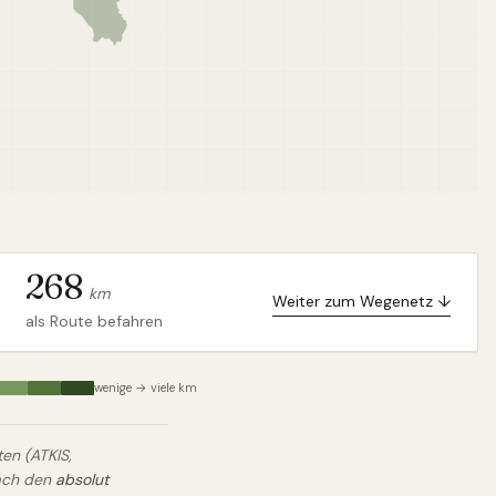
268
km
Weiter zum Wegenetz ↓
als Route befahren
wenige → viele km
n (ATKIS,
nach den
absolut