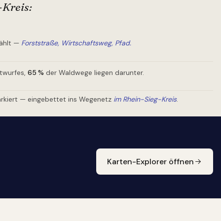
-Kreis
:
ählt —
Forststraße, Wirtschaftsweg, Pfad.
ntwurfes,
65
%
der Waldwege liegen darunter.
rkiert — eingebettet ins Wegenetz
im Rhein-Sieg-Kreis
.
Karten-Explorer öffnen