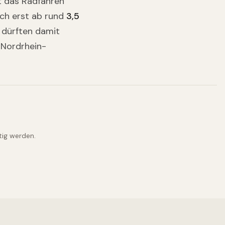
bt das Radfahren
sch erst ab rund
3,5
 dürften damit
 Nordrhein-
tig werden.