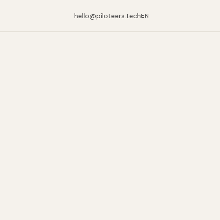
hello@piloteers.tech
EN