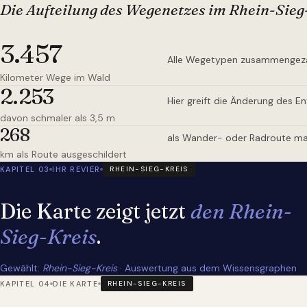
Die Aufteilung des Wegenetzes
im Rhein-Sieg
3.457
Alle Wegetypen zusammengez
Kilometer Wege im Wald
2.253
Hier greift die Änderung des E
davon schmaler als 3,5 m
268
als Wander- oder Radroute ma
km als Route ausgeschildert
KAPITEL 03
IHR REVIER
RHEIN-SIEG-KREIS
Die Karte zeigt jetzt
den Rhein-
Sieg-Kreis
.
Gewählt:
Rhein-Sieg-Kreis
· Auswertung aus dem Wissensgraphen
KAPITEL 04
DIE KARTE
RHEIN-SIEG-KREIS