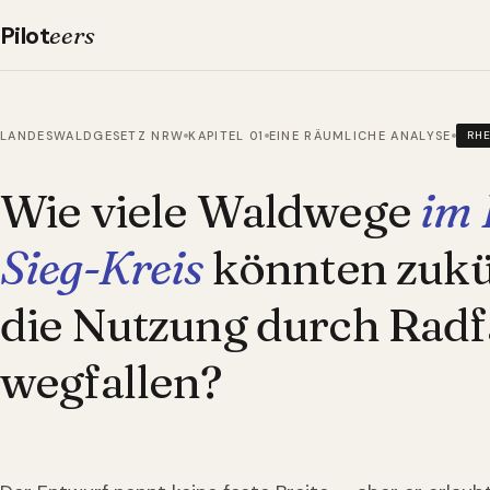
Pilot
eers
LANDESWALDGESETZ NRW
KAPITEL 01
EINE RÄUMLICHE ANALYSE
RH
Wie viele Waldwege
im 
Sieg-Kreis
könnten zukün
die Nutzung durch Radf
wegfallen?