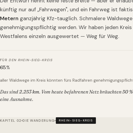
Der Entwurf nennt keine feste Breite — aber er erlau
künftig nur auf „Fahrwegen", und ein Fahrweg ist fakti
Metern
ganzjährig Kfz-tauglich. Schmalere Waldwege
genehmigungspflichtig werden. Wir haben jeden Kreis
Westfalens einzeln ausgewertet — Weg für Weg.
FÜR
DEN RHEIN-SIEG-KREIS
65
%
aller Waldwege im Kreis könnten fürs Radfahren genehmigungspflich
Das sind
2.253
km
. Vom heute befahrenen Netz bräuchten
50
%
eine Ausnahme.
KAPITEL 02
DIE WANDERUNG
RHEIN-SIEG-KREIS