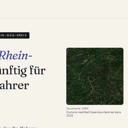
EIN-SIEG-KREIS
Rhein-
ftig für
ahrer
Sauerland, NRW
Contains modified Copernicus Sentinel data
2025