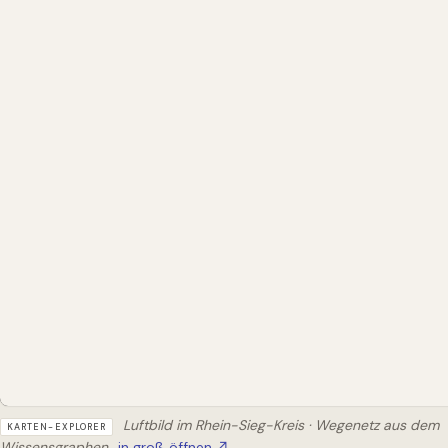
Luftbild im Rhein-Sieg-Kreis · Wegenetz aus dem
KARTEN-EXPLORER
Wissensgraphen
in groß öffnen ↗