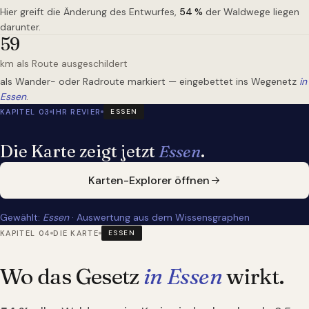
Hier greift die Änderung des Entwurfes,
54
%
der Waldwege liegen
darunter.
59
km als Route ausgeschildert
als Wander- oder Radroute markiert — eingebettet ins Wegenetz
in
Essen
.
KAPITEL 03
IHR REVIER
ESSEN
Die Karte zeigt jetzt
Essen
.
Karten-Explorer öffnen
Gewählt:
Essen
· Auswertung aus dem Wissensgraphen
KAPITEL 04
DIE KARTE
ESSEN
Wo das Gesetz
in Essen
wirkt.