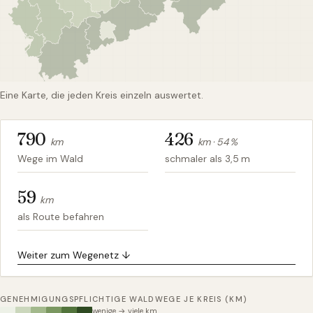
Eine Karte, die jeden Kreis einzeln auswertet.
790
426
km
km ·
54
%
Wege im Wald
schmaler als 3,5 m
59
km
als Route befahren
Weiter zum Wegenetz ↓
GENEHMIGUNGSPFLICHTIGE WALDWEGE JE KREIS (KM)
wenige → viele km