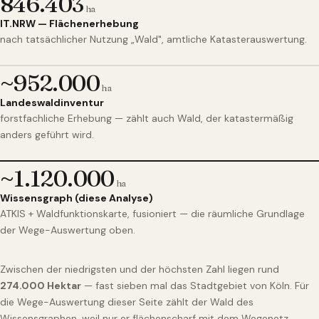
846.403
ha
IT.NRW — Flächenerhebung
nach tatsächlicher Nutzung „Wald", amtliche Katasterauswertung.
~952.000
ha
Landeswaldinventur
forstfachliche Erhebung — zählt auch Wald, der katastermäßig
anders geführt wird.
~1.120.000
ha
Wissensgraph (diese Analyse)
ATKIS + Waldfunktionskarte, fusioniert — die räumliche Grundlage
der Wege-Auswertung oben.
Zwischen der niedrigsten und der höchsten Zahl liegen rund
274.000 Hektar
— fast sieben mal das Stadtgebiet von Köln. Für
die Wege-Auswertung dieser Seite zählt der Wald des
Wissensgraphen, weil nur er flächenscharf mit dem Wegenetz