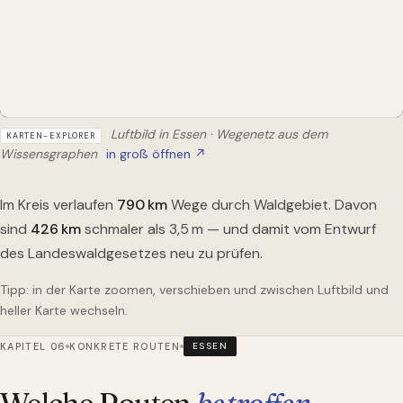
Luftbild in Essen · Wegenetz aus dem
KARTEN-EXPLORER
Wissensgraphen
in groß öffnen ↗
Im Kreis verlaufen
790
km
Wege durch Waldgebiet. Davon
sind
426
km
schmaler als 3,5 m — und damit vom Entwurf
des Landeswaldgesetzes neu zu prüfen.
Tipp: in der Karte zoomen, verschieben und zwischen Luftbild und
heller Karte wechseln.
KAPITEL 06
KONKRETE ROUTEN
ESSEN
Welche Routen
betroffen