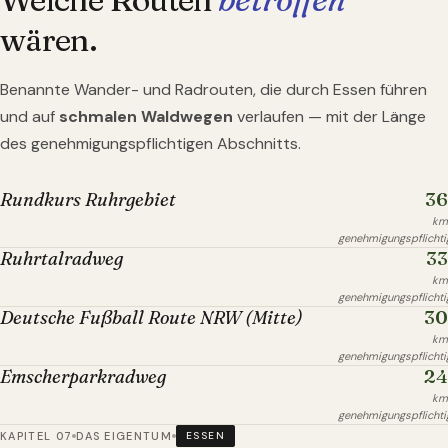
wären.
Benannte Wander- und Radrouten, die durch
Essen
führen
und auf
schmalen Waldwegen
verlaufen — mit der Länge
des genehmigungspflichtigen Abschnitts.
36
Rundkurs Ruhrgebiet
km
genehmigungspflichti
33
Ruhrtalradweg
km
genehmigungspflichti
30
Deutsche Fußball Route NRW (Mitte)
km
genehmigungspflichti
24
Emscherparkradweg
km
genehmigungspflichti
KAPITEL 07
DAS EIGENTUM
ESSEN