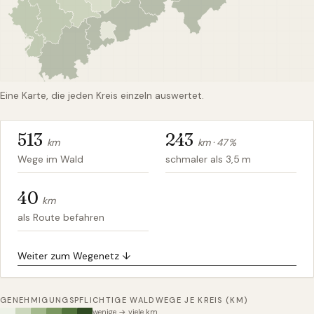
Eine Karte, die jeden Kreis einzeln auswertet.
513
243
km
km ·
47
%
Wege im Wald
schmaler als 3,5 m
40
km
als Route befahren
Weiter zum Wegenetz ↓
GENEHMIGUNGSPFLICHTIGE WALDWEGE JE KREIS (KM)
wenige → viele km