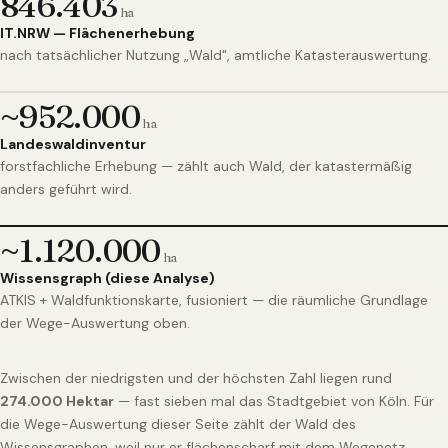
846.403
ha
IT.NRW — Flächenerhebung
nach tatsächlicher Nutzung „Wald", amtliche Katasterauswertung.
~952.000
ha
Landeswaldinventur
forstfachliche Erhebung — zählt auch Wald, der katastermäßig
anders geführt wird.
~1.120.000
ha
Wissensgraph (diese Analyse)
ATKIS + Waldfunktionskarte, fusioniert — die räumliche Grundlage
der Wege-Auswertung oben.
Zwischen der niedrigsten und der höchsten Zahl liegen rund
274.000 Hektar
— fast sieben mal das Stadtgebiet von Köln. Für
die Wege-Auswertung dieser Seite zählt der Wald des
Wissensgraphen, weil nur er flächenscharf mit dem Wegenetz