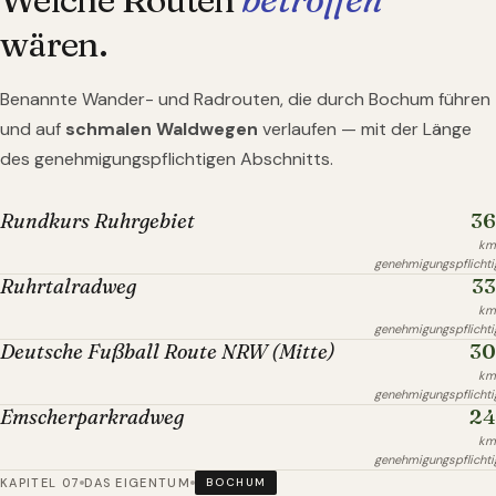
wären.
Benannte Wander- und Radrouten, die durch
Bochum
führen
und auf
schmalen Waldwegen
verlaufen — mit der Länge
des genehmigungspflichtigen Abschnitts.
36
Rundkurs Ruhrgebiet
km
genehmigungspflichti
33
Ruhrtalradweg
km
genehmigungspflichti
30
Deutsche Fußball Route NRW (Mitte)
km
genehmigungspflichti
24
Emscherparkradweg
km
genehmigungspflichti
KAPITEL 07
DAS EIGENTUM
BOCHUM