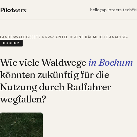
Pilot
eers
hello@piloteers.tech
EN
LANDESWALDGESETZ NRW
KAPITEL 01
EINE RÄUMLICHE ANALYSE
BOCHUM
Wie viele Waldwege
in Bochum
könnten zukünftig für die
Nutzung durch Radfahrer
wegfallen?