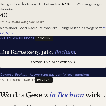
Hier greift die Änderung des Entwurfes,
47
%
der Waldwege liegen
darunter.
40
km als Route ausgeschildert
als Wander- oder Radroute markiert — eingebettet ins Wegenetz
in
Bochum
.
KAPITEL 03
IHR REVIER
BOCHUM
Die Karte zeigt jetzt
Bochum
.
Karten-Explorer öffnen
Gewählt:
Bochum
· Auswertung aus dem Wissensgraphen
KAPITEL 04
DIE KARTE
BOCHUM
Wo das Gesetz
in Bochum
wirkt.