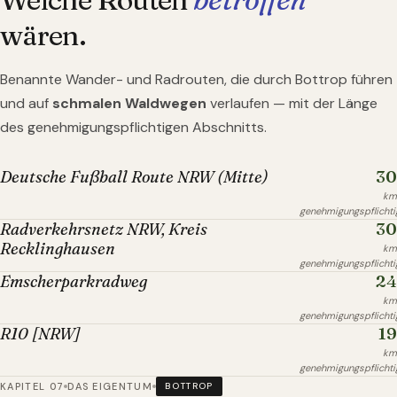
wären.
Benannte Wander- und Radrouten, die durch
Bottrop
führen
und auf
schmalen Waldwegen
verlaufen — mit der Länge
des genehmigungspflichtigen Abschnitts.
30
Deutsche Fußball Route NRW (Mitte)
km
genehmigungspflichti
30
Radverkehrsnetz NRW, Kreis
Recklinghausen
km
genehmigungspflichti
24
Emscherparkradweg
km
genehmigungspflichti
19
R10 [NRW]
km
genehmigungspflichti
KAPITEL 07
DAS EIGENTUM
BOTTROP