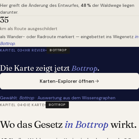
Hier greift die Änderung des Entwurfes,
48
%
der Waldwege liegen
darunter.
35
km als Route ausgeschildert
als Wander- oder Radroute markiert — eingebettet ins Wegenetz
in
Bottrop
.
KAPITEL 03
IHR REVIER
BOTTROP
Die Karte zeigt jetzt
Bottrop
.
Karten-Explorer öffnen
Gewählt:
Bottrop
· Auswertung aus dem Wissensgraphen
KAPITEL 04
DIE KARTE
BOTTROP
Wo das Gesetz
in Bottrop
wirkt.