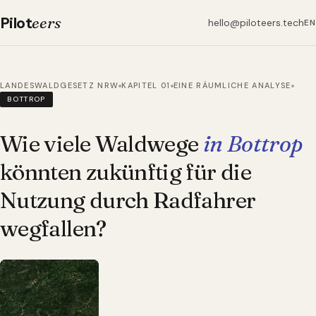
Pilot
eers
hello@piloteers.tech
EN
LANDESWALDGESETZ NRW
KAPITEL 01
EINE RÄUMLICHE ANALYSE
BOTTROP
Wie viele Waldwege
in Bottrop
könnten zukünftig für die
Nutzung durch Radfahrer
wegfallen?