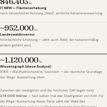
846.403
ha
IT.NRW — Flächenerhebung
nach tatsächlicher Nutzung „Wald", amtliche Katasterauswertung.
~952.000
ha
Landeswaldinventur
forstfachliche Erhebung — zählt auch Wald, der katastermäßig
anders geführt wird.
~1.120.000
ha
Wissensgraph (diese Analyse)
ATKIS + Waldfunktionskarte, fusioniert — die räumliche Grundlage
der Wege-Auswertung oben.
Zwischen der niedrigsten und der höchsten Zahl liegen rund
274.000 Hektar
— fast sieben mal das Stadtgebiet von Köln. Für
die Wege-Auswertung dieser Seite zählt der Wald des
Wissensgraphen, weil nur er flächenscharf mit dem Wegenetz