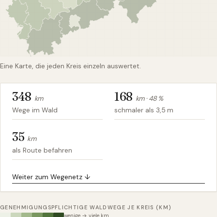
Eine Karte, die jeden Kreis einzeln auswertet.
348
168
km
km ·
48
%
Wege im Wald
schmaler als 3,5 m
35
km
als Route befahren
Weiter zum Wegenetz ↓
GENEHMIGUNGSPFLICHTIGE WALDWEGE JE KREIS (KM)
wenige → viele km