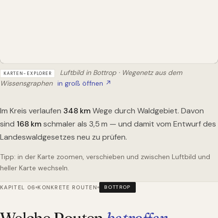
Luftbild in Bottrop · Wegenetz aus dem
KARTEN-EXPLORER
Wissensgraphen
in groß öffnen ↗
Im Kreis verlaufen
348
km
Wege durch Waldgebiet. Davon
sind
168
km
schmaler als 3,5 m — und damit vom Entwurf des
Landeswaldgesetzes neu zu prüfen.
Tipp: in der Karte zoomen, verschieben und zwischen Luftbild und
heller Karte wechseln.
KAPITEL 06
KONKRETE ROUTEN
BOTTROP
Welche Routen
betroffen