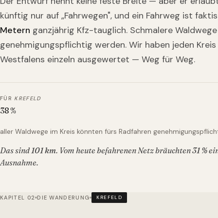
Der Entwurf nennt keine feste Breite — aber er erlau
künftig nur auf „Fahrwegen", und ein Fahrweg ist fakti
Metern
ganzjährig Kfz-tauglich. Schmalere Waldwege
genehmigungspflichtig werden. Wir haben jeden Kreis
Westfalens einzeln ausgewertet — Weg für Weg.
FÜR
KREFELD
38
%
aller Waldwege im Kreis könnten fürs Radfahren genehmigungspflich
Das sind
101
km
. Vom heute befahrenen Netz bräuchten
31
%
ei
Ausnahme.
KAPITEL 02
DIE WANDERUNG
KREFELD