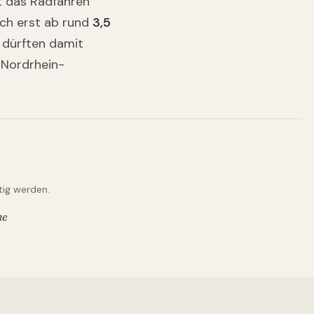
bt das Radfahren
sch erst ab rund
3,5
 dürften damit
 Nordrhein-
tig werden.
ne