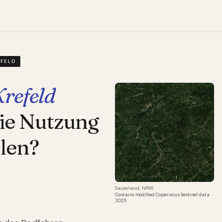
EFELD
Krefeld
die Nutzung
len?
Sauerland, NRW
Contains modified Copernicus Sentinel data
2025