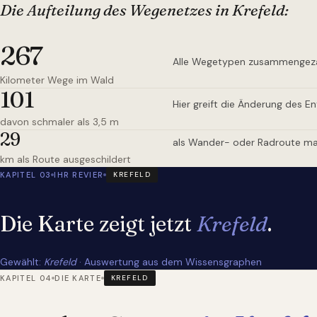
Die Aufteilung des Wegenetzes
in Krefeld
:
267
Alle Wegetypen zusammengez
Kilometer Wege im Wald
101
Hier greift die Änderung des E
davon schmaler als 3,5 m
29
als Wander- oder Radroute ma
km als Route ausgeschildert
KAPITEL 03
IHR REVIER
KREFELD
Die Karte zeigt jetzt
Krefeld
.
Gewählt:
Krefeld
· Auswertung aus dem Wissensgraphen
KAPITEL 04
DIE KARTE
KREFELD