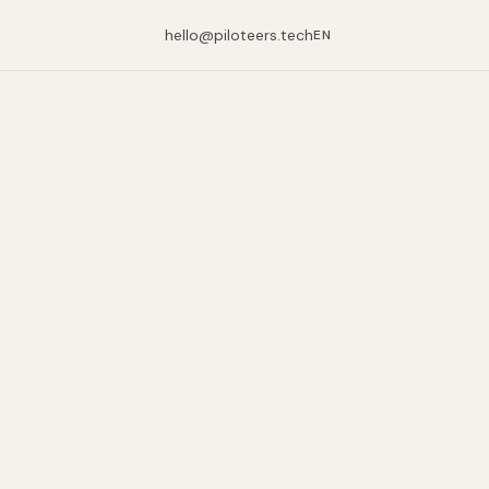
hello@piloteers.tech
EN