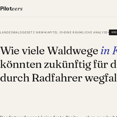
Pilot
eers
LANDESWALDGESETZ NRW
KAPITEL 01
EINE RÄUMLICHE ANALYSE
KR
Wie viele Waldwege
in 
könnten zukünftig für 
durch Radfahrer wegfal