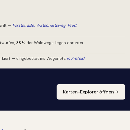
ählt —
Forststraße, Wirtschaftsweg, Pfad.
ntwurfes,
38
%
der Waldwege liegen darunter.
rkiert — eingebettet ins Wegenetz
in Krefeld
.
Karten-Explorer öffnen