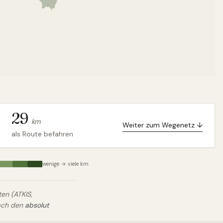
29
km
Weiter zum Wegenetz ↓
als Route befahren
wenige → viele km
n (ATKIS,
nach den
absolut