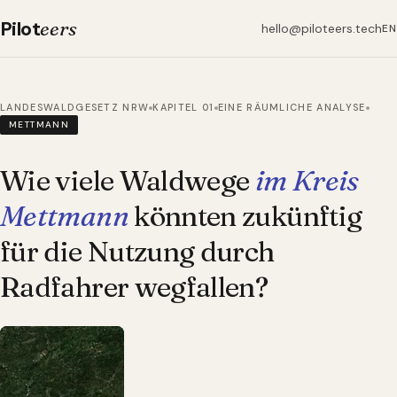
Pilot
eers
hello@piloteers.tech
EN
LANDESWALDGESETZ NRW
KAPITEL 01
EINE RÄUMLICHE ANALYSE
METTMANN
Wie viele Waldwege
im Kreis
Mettmann
könnten zukünftig
für die Nutzung durch
Radfahrer wegfallen?