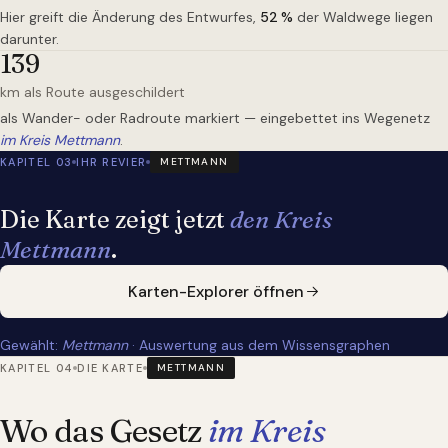
Hier greift die Änderung des Entwurfes,
52
%
der Waldwege liegen
darunter.
139
km als Route ausgeschildert
als Wander- oder Radroute markiert — eingebettet ins Wegenetz
im Kreis Mettmann
.
KAPITEL 03
IHR REVIER
METTMANN
Die Karte zeigt jetzt
den Kreis
Mettmann
.
Karten-Explorer öffnen
Gewählt:
Mettmann
· Auswertung aus dem Wissensgraphen
KAPITEL 04
DIE KARTE
METTMANN
Wo das Gesetz
im Kreis