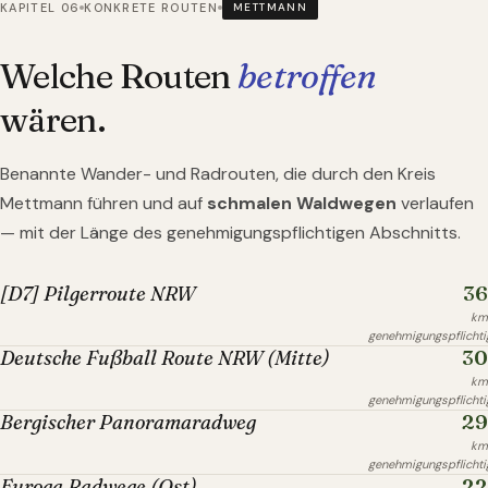
KAPITEL 06
KONKRETE ROUTEN
METTMANN
Welche Routen
betroffen
wären.
Benannte Wander- und Radrouten, die durch
den Kreis
Mettmann
führen und auf
schmalen Waldwegen
verlaufen
— mit der Länge des genehmigungspflichtigen Abschnitts.
36
[D7] Pilgerroute NRW
km
genehmigungspflichti
30
Deutsche Fußball Route NRW (Mitte)
km
genehmigungspflichti
29
Bergischer Panoramaradweg
km
genehmigungspflichti
22
Euroga Radwege (Ost)